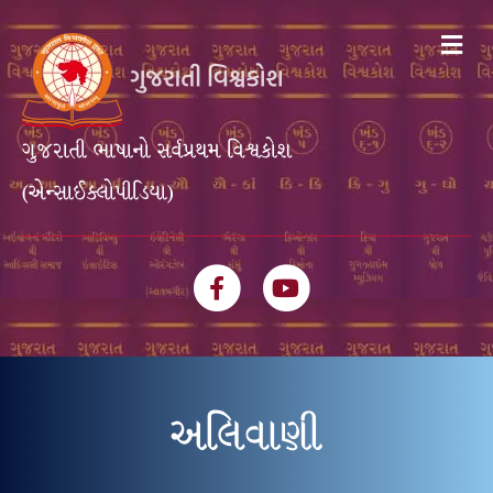
Me
ગુજરાતી ભાષાનો સર્વપ્રથમ વિશ્વકોશ
(એન્સાઈક્લોપીડિયા)
Facebook
Youtube
અલિવાણી