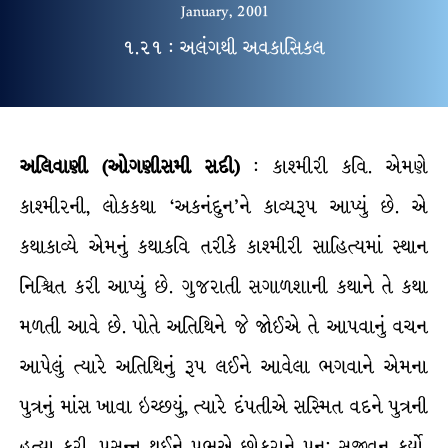
January, 2001
૧.૨૧ : અલંગથી અવકાસિકલ
અલિવાણી (ઓગણીસમી સદી)
: કાશ્મીરી કવિ. એમણે
કાશ્મીરની, લોકકથા ‘અકનંદુન’ને કાવ્યરૂપ આપ્યું છે. એ
કથાકાવ્યે એમનું કથાકવિ તરીકે કાશ્મીરી સાહિત્યમાં સ્થાન
નિશ્ચિત કરી આપ્યું છે. ગુજરાતી સગાળશાની કથાને તે કથા
મળતી આવે છે. પોતે અતિથિને જે જોઈએ તે આપવાનું વચન
આપેલું ત્યારે અતિથિનું રૂપ લઈને આવેલા ભગવાને એમના
પુત્રનું માંસ ખાવા ઇચ્છયું, ત્યારે દંપતીએ સસ્મિત વદને પુત્રની
હત્યા કરી. પ્રસન્ન થઈને પ્રભુએ છોકરાને પુન: સજીવન કર્યો.