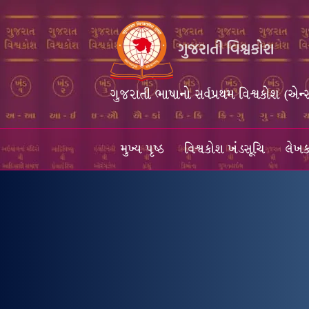
ગુજરાતી ભાષાનો સર્વપ્રથમ વિશ્વકોશ (એન્
મુખ્ય પૃષ્ઠ
વિશ્વકોશ ખંડસૂચિ
લેખક