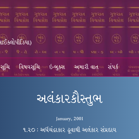
સાઈક્લોપીડિયા)
સૂચિ
વિષયસૂચિ
ઇ-બુક્સ
અમારી વાત
સંપર્ક
અલંકારકૌસ્તુભ
January, 2001
૧.૨૦ : અર્ધચંદ્રાકાર ઢૂવાથી અલંકાર સંપ્રદાય