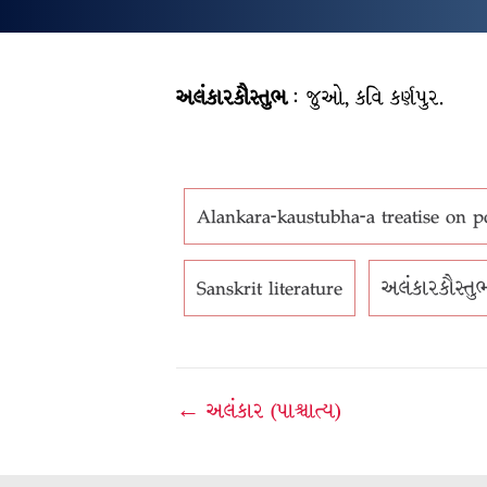
અલંકારકૌસ્તુભ
: જુઓ, કવિ કર્ણપુર.
Alankara-kaustubha-a treatise on p
Sanskrit literature
અલંકારકૌસ્તુ
Post
← અલંકાર (પાશ્ચાત્ય)
navigation