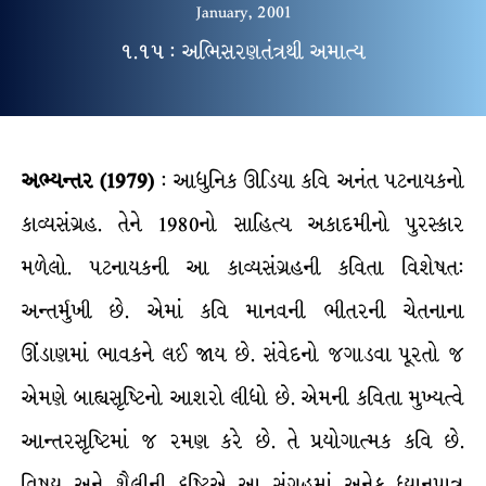
January, 2001
૧.૧૫ : અભિસરણતંત્રથી અમાત્ય
અભ્યન્તર (1979)
: આધુનિક ઊડિયા કવિ અનંત પટનાયકનો
કાવ્યસંગ્રહ. તેને 1980નો સાહિત્ય અકાદમીનો પુરસ્કાર
મળેલો. પટનાયકની આ કાવ્યસંગ્રહની કવિતા વિશેષત:
અન્તર્મુખી છે. એમાં કવિ માનવની ભીતરની ચેતનાના
ઊંડાણમાં ભાવકને લઈ જાય છે. સંવેદનો જગાડવા પૂરતો જ
એમણે બાહ્યસૃષ્ટિનો આશરો લીધો છે. એમની કવિતા મુખ્યત્વે
આન્તરસૃષ્ટિમાં જ રમણ કરે છે. તે પ્રયોગાત્મક કવિ છે.
વિષય અને શૈલીની દૃષ્ટિએ આ સંગ્રહમાં અનેક ધ્યાનપાત્ર