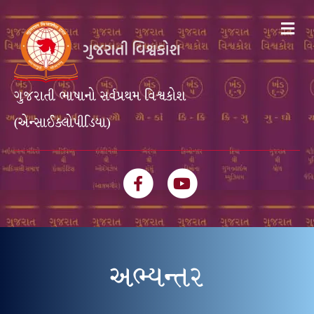
Me
ગુજરાતી ભાષાનો સર્વપ્રથમ વિશ્વકોશ
(એન્સાઈક્લોપીડિયા)
Facebook
Youtube
અભ્યન્તર