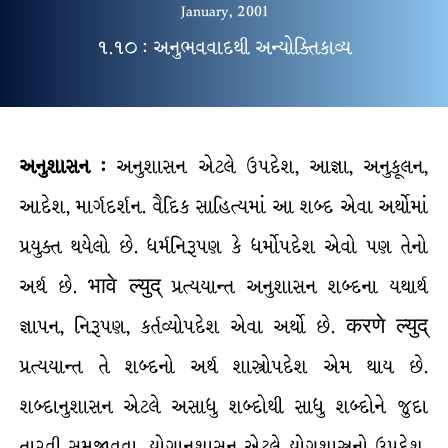
January, 2001
૧.૧૦ : અનુભવવાદથી અન્યોક્તિકાવ્ય
અનુશાસન :
અનુશાસન એટલે ઉપદેશ, આજ્ઞા, અનુકૂલન,
આદેશ, માર્ગદર્શન. વૈદિક સાહિત્યમાં આ શબ્દ એવા અર્થોમાં
પ્રયુક્ત થયેલો છે. ધર્મનિરૂપણ કે ધર્મોપદેશ એવો પણ તેનો
અર્થ છે. भावे ल्युद् પ્રત્યયાન્ત અનુશાસન શબ્દના યથાર્થ
જ્ઞાપન, નિરૂપણ, કર્તવ્યોપદેશ એવા અર્થો છે. करणे ल्युद्
પ્રત્યયાન્ત તે શબ્દનો અર્થ શાસ્ત્રોપદેશ એમ થાય છે.
શબ્દાનુશાસન એટલે અસાધુ શબ્દોથી સાધુ શબ્દોને જુદા
તારવી સમજાવવા. યોગાનુશાસન એટલે યોગશાસ્ત્રનો ઉપદેશ.