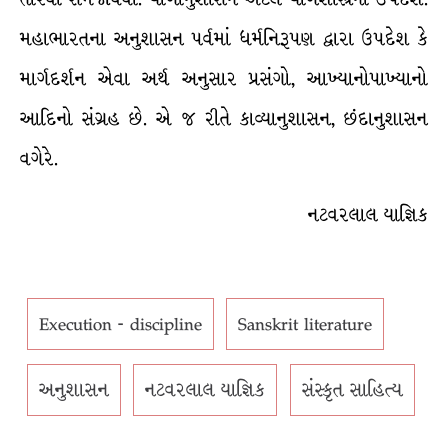
મહાભારતના અનુશાસન પર્વમાં ધર્મનિરૂપણ દ્વારા ઉપદેશ કે
માર્ગદર્શન એવા અર્થ અનુસાર પ્રસંગો, આખ્યાનોપાખ્યાનો
આદિનો સંગ્રહ છે. એ જ રીતે કાવ્યાનુશાસન, છંદાનુશાસન
વગેરે.
નટવરલાલ યાજ્ઞિક
Execution - discipline
Sanskrit literature
અનુશાસન
નટવરલાલ યાજ્ઞિક
સંસ્કૃત સાહિત્ય