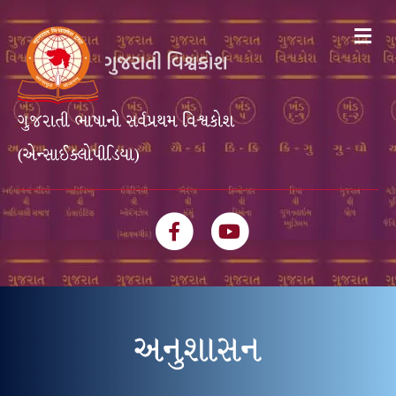
Me
ગુજરાતી ભાષાનો સર્વપ્રથમ વિશ્વકોશ
(એન્સાઈક્લોપીડિયા)
Facebook
Youtube
અનુશાસન