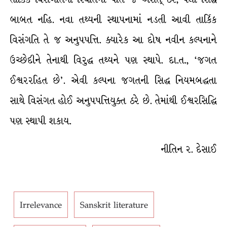
બાબત નહિ. નવા તથ્યની સ્થાપનામાં નડતી આવી તાર્કિક
વિસંગતિ તે જ અનુપપત્તિ. ક્યારેક આ દોષ નવીન કલ્પનાને
ઉચ્છેદીને તેનાથી વિરુદ્ધ તથ્યને પણ સ્થાપે. દા.ત., ‘જગત
ઈશ્વરરહિત છે’. એવી કલ્પના જગતની સિદ્ધ નિયમબદ્ધતા
સાથે વિસંગત હોઈ અનુપપત્તિયુક્ત ઠરે છે. તેમાંથી ઈશ્વરસિદ્ધિ
પણ સ્થાપી શકાય.
નીતિન ર. દેસાઈ
Irrelevance
Sanskrit literature