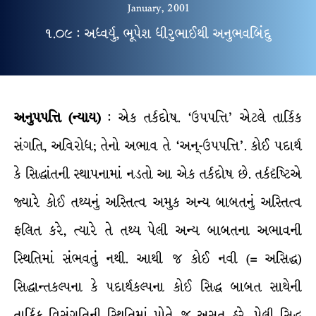
January, 2001
૧.૦૯ : અધ્વર્યુ, ભૂપેશ ધીરુભાઈથી અનુભવબિંદુ
અનુપપત્તિ (ન્યાય)
: એક તર્કદોષ. ‘ઉપપત્તિ’ એટલે તાર્કિક
સંગતિ, અવિરોધ; તેનો અભાવ તે ‘અન્-ઉપપત્તિ’. કોઈ પદાર્થ
કે સિદ્ધાંતની સ્થાપનામાં નડતો આ એક તર્કદોષ છે. તર્કદૃષ્ટિએ
જ્યારે કોઈ તથ્યનું અસ્તિત્વ અમુક અન્ય બાબતનું અસ્તિત્વ
ફલિત કરે, ત્યારે તે તથ્ય પેલી અન્ય બાબતના અભાવની
સ્થિતિમાં સંભવતું નથી. આથી જ કોઈ નવી (= અસિદ્ધ)
સિદ્ધાન્તકલ્પના કે પદાર્થકલ્પના કોઈ સિદ્ધ બાબત સાથેની
તાર્કિક વિસંગતિની સ્થિતિમાં પોતે જ અસત્ ઠરે, પેલી સિદ્ધ