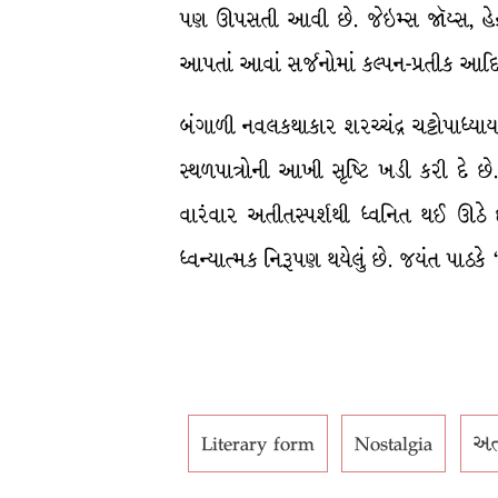
પણ ઊપસતી આવી છે. જેઇમ્સ જૉય્સ, હેન્રી
આપતાં આવાં સર્જનોમાં કલ્પન-પ્રતીક આદ
બંગાળી નવલકથાકાર શરચ્ચંદ્ર ચટ્ટોપાધ્ય
સ્થળપાત્રોની આખી સૃષ્ટિ ખડી કરી દે
વારંવાર અતીતસ્પર્શથી ધ્વનિત થઈ ઊઠે છે
ધ્વન્યાત્મક નિરૂપણ થયેલું છે. જયંત પાઠકે 
Literary form
Nostalgia
અત