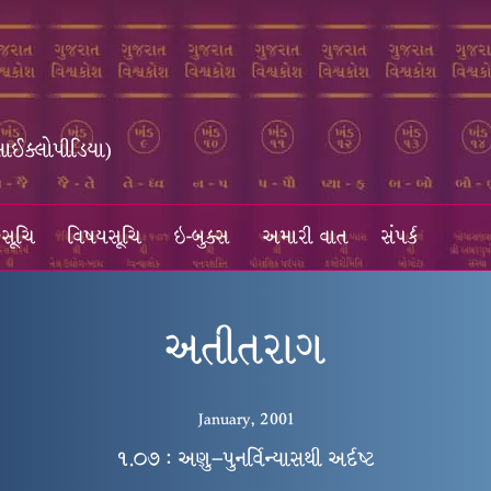
સાઈક્લોપીડિયા)
સૂચિ
વિષયસૂચિ
ઇ-બુક્સ
અમારી વાત
સંપર્ક
અતીતરાગ
January, 2001
૧.૦૭ : અણુ–પુનર્વિન્યાસથી અર્દષ્ટ