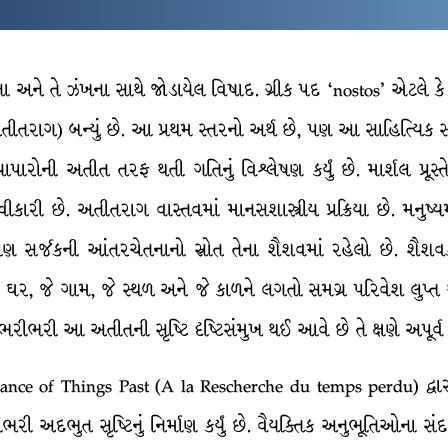
 અને તે ઝંખના સાથે જોડાયેલ વિષાદ. ગ્રીક પદ ‘nostos’ એટલે ક
(અતીતરાગ) બન્યું છે. આ પ્રથમ સ્તરનો અર્થ છે, પણ આ સાહિત્યિક 
્યાપારોની અતીત તરફ થતી ગતિનું વિશ્લેષણ કર્યું છે. માર્શલ પ્રૂ
ીકારી છે. અતીતરાગ વાસ્તવમાં માનસશાસ્ત્રીય પ્રક્રિયા છે. મનુ
સર્જકની આંતરચેતનાનો સ્રોત તેના શૈશવમાં રહેલો છે. શૈશવકાળન
જે ઘર, જે ગામ, જે સ્થળ અને જે કાળને લગતો સમગ્ર પરિવેશ લુપ્ત 
ી ભરીભરી આ અતીતની સૃષ્ટિ દૃષ્ટિસંમુખ થઈ આવે છે તે ક્ષણે અપૂ
brance of Things Past (A la Rescherche du temps perdu) દ્
ી અદભુત સૃષ્ટિનું નિર્માણ કર્યું છે. વૈયક્તિક અનુભૂતિઓના સંદ