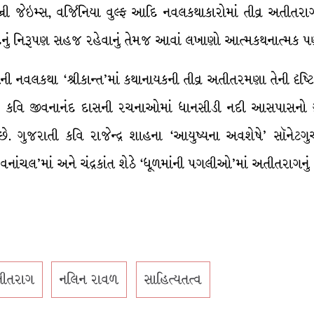
 જેઇમ્સ, વર્જિનિયા વુલ્ફ આદિ નવલકથાકારોમાં તીવ્ર અતીતરાગ 
િનું નિરૂપણ સહજ રહેવાનું તેમજ આવાં લખાણો આત્મકથનાત્મક પણ
ાયની નવલકથા ‘શ્રીકાન્ત’માં કથાનાયકની તીવ્ર અતીતરમણા તેની દૃષ
 છે. કવિ જીવનાનંદ દાસની રચનાઓમાં ધાનસીડી નદી આસપાસનો ગ્
. ગુજરાતી કવિ રાજેન્દ્ર શાહના ‘આયુષ્યના અવશેષે’ સૉનેટગુચ્
‘વનાંચલ’માં અને ચંદ્રકાંત શેઠે ‘ધૂળમાંની પગલીઓ’માં અતીતરાગનું નિ
ીતરાગ
નલિન રાવળ
સાહિત્યતત્વ