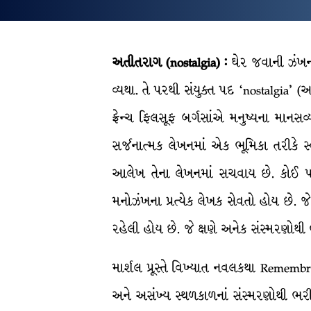
અતીતરાગ
(nostalgia) :
ઘેર જવાની ઝંખના
વ્યથા. તે પરથી સંયુક્ત પદ ‘nostalgia’ 
ફ્રેન્ચ ફિલસૂફ બર્ગસાંએ મનુષ્યના માનસવ
સર્જનાત્મક લેખનમાં એક ભૂમિકા તરીકે સ્વ
આલેખ તેના લેખનમાં સચવાય છે. કોઈ પણ 
મનોઝંખના પ્રત્યેક લેખક સેવતો હોય છે. 
રહેલી હોય છે. જે ક્ષણે અનેક સંસ્મરણોથ
માર્શલ પ્રૂસ્તે વિખ્યાત નવલકથા Remem
અને અસંખ્ય સ્થળકાળનાં સંસ્મરણોથી ભરીભર