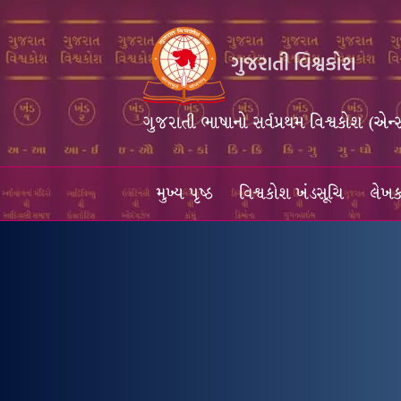
ગુજરાતી ભાષાનો સર્વપ્રથમ વિશ્વકોશ (એન્
મુખ્ય પૃષ્ઠ
વિશ્વકોશ ખંડસૂચિ
લેખક