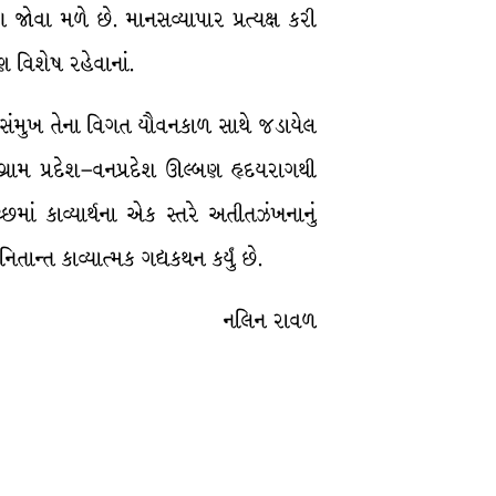
જોવા મળે છે. માનસવ્યાપાર પ્રત્યક્ષ કરી
 વિશેષ રહેવાનાં.
્ટિસંમુખ તેના વિગત યૌવનકાળ સાથે જડાયેલ
રામ પ્રદેશ–વનપ્રદેશ ઊલ્બણ હૃદયરાગથી
છમાં કાવ્યાર્થના એક સ્તરે અતીતઝંખનાનું
તાન્ત કાવ્યાત્મક ગદ્યકથન કર્યું છે.
નલિન રાવળ