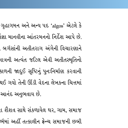
ે ગૃહાગમન અને અન્ય પદ ‘algos’ એટલે કે
સંજ્ઞા માનવીના આંતરમનનો નિર્દેશ આપે છે.
સ્તે બર્ગસાંની અતીતરાગ અંગેની વિચારણાને
ષ્યમાત્રની અત્યંત જટિલ એવી અતીતસ્મૃતિનો
ી જાદુઈ સૃષ્ટિનું પુન:નિર્માણ કરવાની
થઈ ગયો તેની ઊંડી વેદના લેખકના ચિત્તમાં
ર્વ આનંદ અનુભવાય છે.
વારા શૈશવ સાથે સંકળાયેલ ઘર, ગામ, સમાજ
ર્ભમાં અહીં તત્કાલીન ફ્રેન્ચ સમાજની છબી