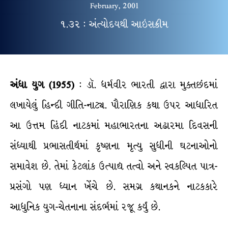
February, 2001
૧.૩૨ : અંત્યોદયથી આઇસક્રીમ
અંધા
યુગ
(1955)
: ડૉ. ધર્મવીર ભારતી દ્વારા મુક્તછંદમાં
લખાયેલું હિન્દી ગીતિ-નાટ્ય. પૌરાણિક કથા ઉપર આધારિત
આ ઉત્તમ હિંદી નાટકમાં મહાભારતના અઢારમા દિવસની
સંધ્યાથી પ્રભાસતીર્થમાં કૃષ્ણના મૃત્યુ સુધીની ઘટનાઓનો
સમાવેશ છે. તેમાં કેટલાંક ઉત્પાદ્ય તત્વો અને સ્વકલ્પિત પાત્ર-
પ્રસંગો પણ ધ્યાન ખેંચે છે. સમગ્ર કથાનકને નાટકકારે
આધુનિક યુગ-ચેતનાના સંદર્ભમાં રજૂ કર્યું છે.