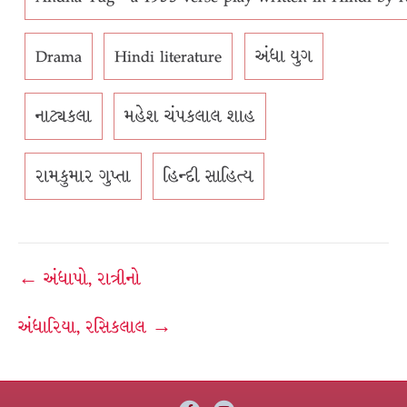
Drama
Hindi literature
અંધા યુગ
નાટ્યકલા
મહેશ ચંપકલાલ શાહ
રામકુમાર ગુપ્તા
હિન્દી સાહિત્ય
Post
← અંધાપો, રાત્રીનો
navigation
અંધારિયા, રસિકલાલ →