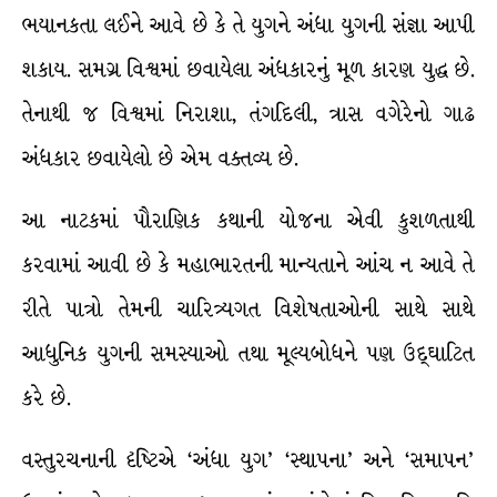
ભયાનકતા લઈને આવે છે કે તે યુગને અંધા યુગની સંજ્ઞા આપી
શકાય. સમગ્ર વિશ્વમાં છવાયેલા અંધકારનું મૂળ કારણ યુદ્ધ છે.
તેનાથી જ વિશ્વમાં નિરાશા, તંગદિલી, ત્રાસ વગેરેનો ગાઢ
અંધકાર છવાયેલો છે એમ વક્તવ્ય છે.
આ નાટકમાં પૌરાણિક કથાની યોજના એવી કુશળતાથી
કરવામાં આવી છે કે મહાભારતની માન્યતાને આંચ ન આવે તે
રીતે પાત્રો તેમની ચારિત્ર્યગત વિશેષતાઓની સાથે સાથે
આધુનિક યુગની સમસ્યાઓ તથા મૂલ્યબોધને પણ ઉદ્ઘાટિત
કરે છે.
વસ્તુરચનાની દૃષ્ટિએ ‘અંધા યુગ’ ‘સ્થાપના’ અને ‘સમાપન’