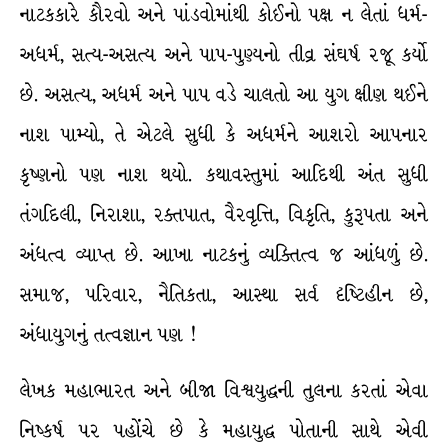
નાટકકારે કૌરવો અને પાંડવોમાંથી કોઈનો પક્ષ ન લેતાં ધર્મ-
અધર્મ, સત્ય-અસત્ય અને પાપ-પુણ્યનો તીવ્ર સંઘર્ષ રજૂ કર્યો
છે. અસત્ય, અધર્મ અને પાપ વડે ચાલતો આ યુગ ક્ષીણ થઈને
નાશ પામ્યો, તે એટલે સુધી કે અધર્મને આશરો આપનાર
કૃષ્ણનો પણ નાશ થયો. કથાવસ્તુમાં આદિથી અંત સુધી
તંગદિલી, નિરાશા, રક્તપાત, વૈરવૃત્તિ, વિકૃતિ, કુરૂપતા અને
અંધત્વ વ્યાપ્ત છે. આખા નાટકનું વ્યક્તિત્વ જ આંધળું છે.
સમાજ, પરિવાર, નૈતિકતા, આસ્થા સર્વ દૃષ્ટિહીન છે,
અંધાયુગનું તત્વજ્ઞાન પણ !
લેખક મહાભારત અને બીજા વિશ્વયુદ્ધની તુલના કરતાં એવા
નિષ્કર્ષ પર પહોંચે છે કે મહાયુદ્ધ પોતાની સાથે એવી