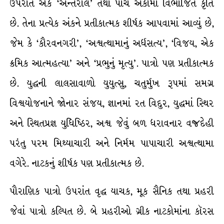
ઉપરાંત એક ‘અન્તરાલ’ તથા પાંચ અંકોમાં વિભાજિત કૃતિ
છે. તેના પ્રત્યેક અંકને પ્રતીકાત્મક શીર્ષક આપવામાં આવ્યું છે,
જેમ કે ‘કૌરવનગરી’, ‘અશ્વત્થામાનું અર્ધસત્ય’, ‘વિજય, એક
ક્રમિક આત્મહત્યા’ અને ‘પ્રભુનું મૃત્યુ’. પાત્રો પણ પ્રતીકાત્મક
છે. યુદ્ધની લાલસાવાળો યુયુત્સુ, ચતુર્મુખ રૂપમાં સમગ્ર
વિશ્વયોજનાને જોનાર સંજય, જ્ઞાનમાં રત વિદુર, યુદ્ધમાં સ્થિર
અને સ્થિતપ્રજ્ઞ યુધિષ્ઠિર, અશ્વ જેવું બળ ધરાવનાર વજ્રદેહી
પરંતુ પરમ મિથ્યાચારી અને નિર્મમ પાપાચારી અશ્વત્થામા
વગેરે. નાટકનું શીર્ષક પણ પ્રતીકાત્મક છે.
પૌરાણિક પાત્રો ઉપરાંત વૃદ્ધ યાચક, મૂક સૈનિક તથા પ્રહરી
જેવાં પાત્રો કલ્પિત છે. બે પ્રહરીઓ ગ્રીક નાટકોમાંના કૉરસ