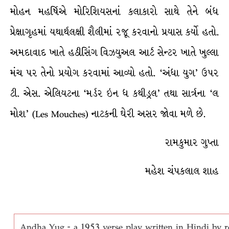
મોહન મહર્ષિએ મોરિશિયસનાં કલાકારો સાથે તેને બંધ
પ્રેક્ષાગૃહમાં યથાર્થલક્ષી શૈલીમાં રજૂ કરવાનો પ્રયાસ કર્યો હતો.
અમદાવાદ ખાતે હઠીસિંગ વિઝ્યુઅલ આર્ટ સેન્ટર ખાતે ખુલ્લા
મંચ પર તેનો પ્રયોગ કરવામાં આવ્યો હતો. ‘અંધા યુગ’ ઉપર
ટી. એસ. એલિયટના ‘મર્ડર ઇન ધ કથીડ્રલ’ તથા સાર્ત્રના ‘લ
મોશ’ (Les Mouches) નાટકની ઘેરી અસર જોવા મળે છે.
રામકુમાર ગુપ્તા
મહેશ ચંપકલાલ શાહ
Andha Yug - a 1953 verse play written in Hindi by 