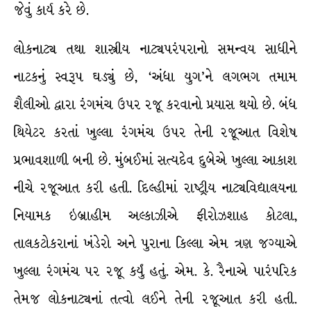
જેવું કાર્ય કરે છે.
લોકનાટ્ય તથા શાસ્ત્રીય નાટ્યપરંપરાનો સમન્વય સાધીને
નાટકનું સ્વરૂપ ઘડ્યું છે, ‘અંધા યુગ’ને લગભગ તમામ
શૈલીઓ દ્વારા રંગમંચ ઉપર રજૂ કરવાનો પ્રયાસ થયો છે. બંધ
થિયેટર કરતાં ખુલ્લા રંગમંચ ઉપર તેની રજૂઆત વિશેષ
પ્રભાવશાળી બની છે. મુંબઈમાં સત્યદેવ દુબેએ ખુલ્લા આકાશ
નીચે રજૂઆત કરી હતી. દિલ્હીમાં રાષ્ટ્રીય નાટ્યવિદ્યાલયના
નિયામક ઇબ્રાહીમ અલ્કાઝીએ ફીરોઝશાહ કોટલા,
તાલકટોકરાનાં ખંડેરો અને પુરાના કિલ્લા એમ ત્રણ જગ્યાએ
ખુલ્લા રંગમંચ પર રજૂ કર્યું હતું. એમ. કે. રૈનાએ પારંપરિક
તેમજ લોકનાટ્યનાં તત્વો લઈને તેની રજૂઆત કરી હતી.