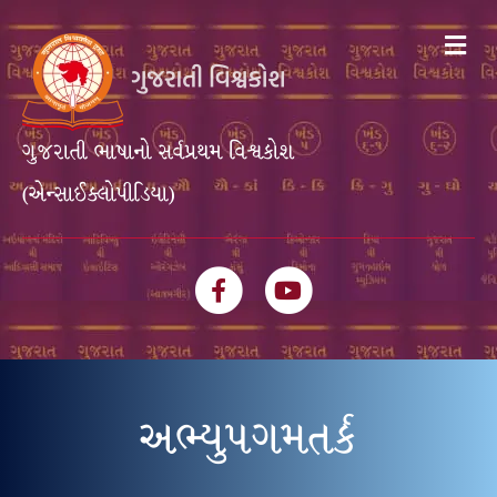
Me
ગુજરાતી ભાષાનો સર્વપ્રથમ વિશ્વકોશ
(એન્સાઈક્લોપીડિયા)
Facebook
Youtube
અભ્યુપગમતર્ક