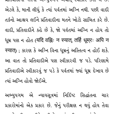
એટલે કે, માની લીધું કે ત્યાં પર્વતમાં અગ્નિ નથી. પછી વાદી
તર્કનો આશ્રય લઈને પ્રતિવાદીના મતને ખોટો સાબિત કરે છે.
વાદી, પ્રતિવાદીને કહે છે કે, જો પર્વતમાં અગ્નિ ન હોય તો
ધૂમ્ર પણ ન હોત (यदि वह्निः न स्यात्, तर्हि धूम्रः अपि न
स्यात्) ; કારણ કે અગ્નિ વિના ધૂમ્રનું અસ્તિત્વ ન હોઈ શકે.
આ વાત તો પ્રતિવાદીએ પણ સ્વીકારવી જ પડે. પરિણામે
પ્રતિવાદીએ સ્વીકારવું જ પડે કે પર્વતમાં જ્યાં ધૂમ્ર દેખાય છે
ત્યાં અગ્નિ હોવો જોઈએ.
અભ્યુપગમ એ ન્યાયસૂત્રમાં નિર્દિષ્ટ સિદ્ધાંતના ચાર
પ્રકારોમાંનો એક પ્રકાર છે. જેનું પરીક્ષણ ન થયું હોય તેવા