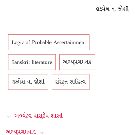
લક્ષ્મેશ વ. જોશી
Logic of Probable Ascertainment
Sanskrit literature
અભ્યુપગમતર્ક
લક્ષ્મેશ વ. જોશી
સંસ્કૃત સાહિત્ય
Post
← અભ્યંકર વાસુદેવ શાસ્ત્રી
navigation
અભ્યુપગમવાદ →