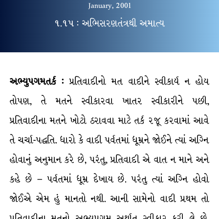
January, 2001
૧.૧૫ : અભિસરણતંત્રથી અમાત્ય
અભ્યુપગમતર્ક :
પ્રતિવાદીનો મત વાદીને સ્વીકાર્ય ન હોય
તોપણ, તે મતને સ્વીકારવા ખાતર સ્વીકારીને પછી,
પ્રતિવાદીના મતને ખોટો ઠરાવવા માટે તર્ક રજૂ કરવામાં આવે
તે ચર્ચા-પદ્ધતિ. ધારો કે વાદી પર્વતમાં ધૂમ્રને જોઈને ત્યાં અગ્નિ
હોવાનું અનુમાન કરે છે, પરંતુ, પ્રતિવાદી એ વાત ન માને અને
કહે છે – પર્વતમાં ધૂમ્ર દેખાય છે. પરંતુ ત્યાં અગ્નિ હોવો
જોઈએ એમ હું માનતો નથી. આની સામેનો વાદી પ્રથમ તો
પ્રતિવાદીના મતનો અભ્યુપગમ અર્થાત્ સ્વીકાર કરી લે છે.