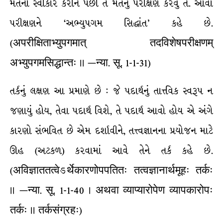
મતનો સ્વીકાર કરીને પછી તે મતનું પરીક્ષણ કરવું તે. આવા
પરીક્ષણને ‘અભ્યુપગમ સિદ્ધાંત’ કહે છે.
(अपरीक्षिताभ्युपगमात् तदविशेषपरीक्षणम्
अभ्युपगमसिद्धान्तः ।। —न्या. सू. 1-1-31)
તર્કનું લક્ષણ આ પ્રમાણે છે : જે પદાર્થનું તાત્ત્વિક સ્વરૂપ ન
જણાયું હોય, તેવા પદાર્થ વિશે, તે પદાર્થ આવો હોય એ અંગે
કારણો સંભવિત છે એમ દર્શાવીને, તત્ત્વજ્ઞાનના પ્રયોજન માટે
ઊહ (અટકળ) કરવામાં આવે તેને તર્ક કહે છે.
(अविज्ञाततत्वेઽर्थेकारणोपपतितः तत्वज्ञानार्थमूहः तर्कः
।। —न्या. सू. 1-1-40 । अथवा व्याप्यारोपेण व्यापकारोपः
तर्कः ।। तर्कसंग्रहः)